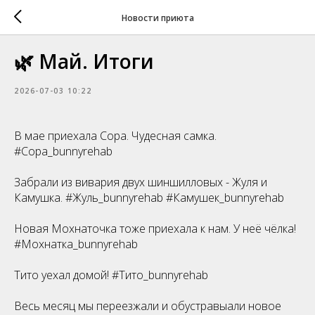
Новости приюта
🌿 Май. Итоги
2026-07-03 10:22
В мае приехала Сора. Чудесная самка.
#Сора_bunnyrehab
Забрали из вивария двух шиншилловых - Жуля и
Камушка. #Жуль_bunnyrehab #Камушек_bunnyrehab
Новая Мохнаточка тоже приехала к нам. У неё чёлка!
#Мохнатка_bunnyrehab
Тито уехал домой! #Тито_bunnyrehab
Весь месяц мы переезжали и обустравыали новое