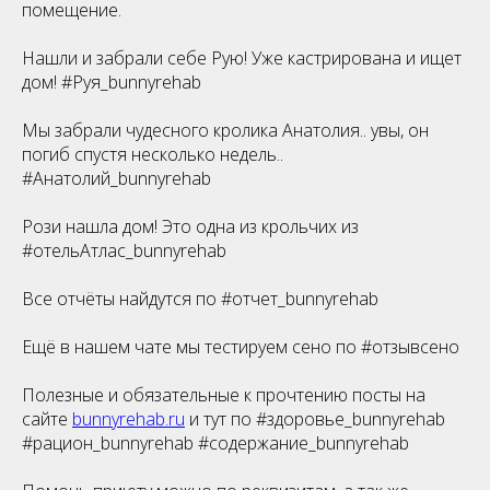
помещение.
Нашли и забрали себе Рую! Уже кастрирована и ищет
дом! #Руя_bunnyrehab
Мы забрали чудесного кролика Анатолия.. увы, он
погиб спустя несколько недель..
#Анатолий_bunnyrehab
Рози нашла дом! Это одна из крольчих из
#отельАтлас_bunnyrehab
Все отчёты найдутся по #отчет_bunnyrehab
Ещё в нашем чате мы тестируем сено по #отзывсено
Полезные и обязательные к прочтению посты на
сайте
bunnyrehab.ru
и тут по #здоровье_bunnyrehab
#рацион_bunnyrehab #содержание_bunnyrehab