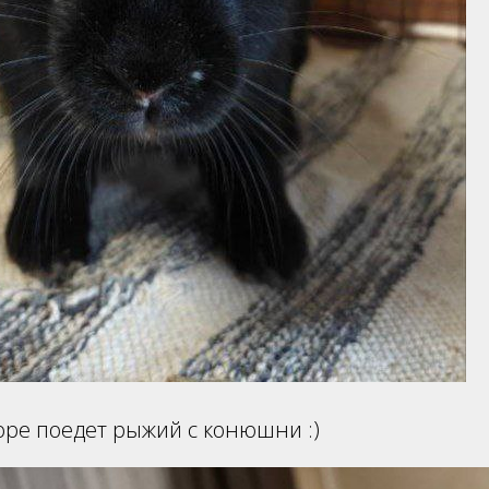
коре поедет рыжий с конюшни :)