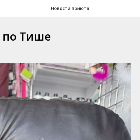
Новости приюта
 по Тише