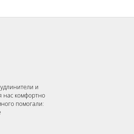
 удлинители и
я нас комфортно
много помогали:
е